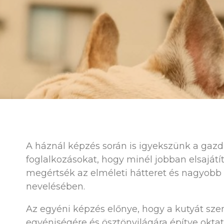
A háznál képzés során is igyekszünk a gazd
foglalkozásokat, hogy minél jobban elsajátíts
megértsék az elméleti hátteret és nagyobb 
nevelésében.
Az egyéni képzés előnye, hogy a kutyát sze
egyéniségére és ösztönvilágára építve oktatj