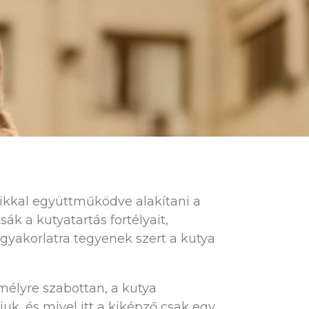
ikkal együttműködve alakítani a
ák a kutyatartás fortélyait,
gyakorlatra tegyenek szert a kutya
mélyre szabottan, a kutya
uk, és mivel itt a kiképző csak egy