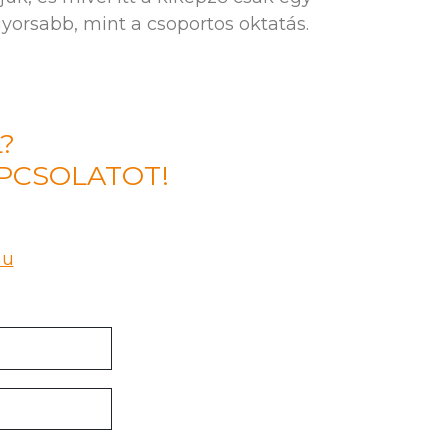
gyorsabb, mint a csoportos oktatás.
?
APCSOLATOT!
hu