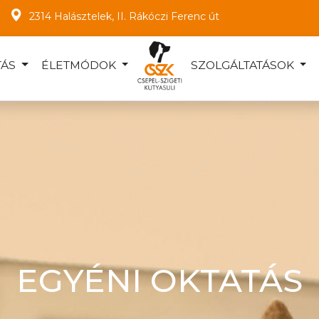
2314 Halásztelek, II. Rákóczi Ferenc út
TÁS
ÉLETMÓDOK
SZOLGÁLTATÁSOK
EGYÉNI OKTATÁS