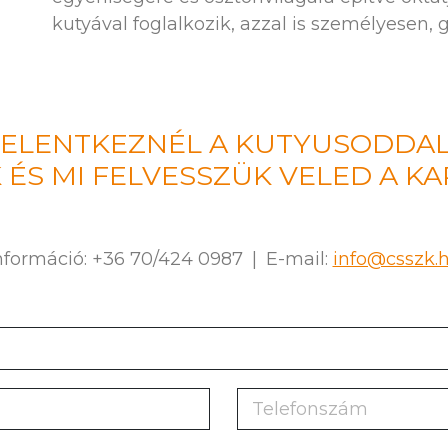
kutyával foglalkozik, azzal is személyesen, 
JELENTKEZNÉL A KUTYUSODDAL
 ÉS MI FELVESSZÜK VELED A K
nformáció: +36 70/424 0987
|
E-mail:
info@csszk.