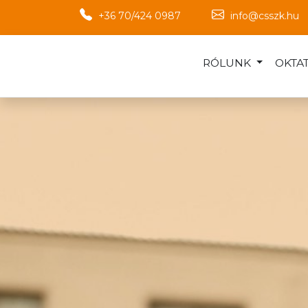
+36 70/424 0987
info@csszk.hu
RÓLUNK
OKTA